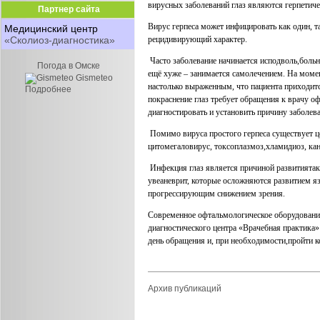
вирусных заболеваний глаз являются герпетиче
Партнер сайта
Вирус герпеса может инфицировать как один, так
Медицинский центр
«Сколиоз-диагностика»
рецидивирующий характер.
Часто заболевание начинается исподволь,больн
Погода в Омске
ещё хуже – занимается самолечением. На моме
Gismeteo
настолько выраженным, что пациента приходитс
Подробнее
покраснение глаз требует обращения к врачу о
диагностировать и установить причину заболев
Помимо вируса простого герпеса существует ц
цитомегаловирус, токсоплазмоз,хламидиоз, кан
Инфекция глаз является причиной развитиятаки
увеаневрит, которые осложняются развитием яз
прогрессирующим снижением зрения.
Современное офтальмологическое оборудование
диагностического центра «Врачебная практика»
день обращения и, при необходимости,
пройти к
Архив публикаций