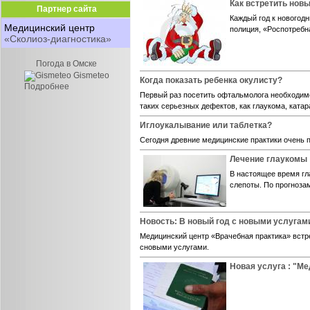
Как встретить нов
Партнер сайта
Каждый год к новогод
Медицинский центр
полиция, «Роспотребна
«Сколиоз-диагностика»
Погода в Омске
Gismeteo
Когда показать ребенка окулисту?
Подробнее
Первый раз посетить офтальмолога необходим
таких серьезных дефектов, как глаукома, катар
Иглоукалывание или таблетка?
Сегодня древние медицинские практики очень
Лечение глаукомы
В настоящее время гл
слепоты. По прогнозам
Новость: В новый год с новыми услугам
Медицинский центр «Врачебная практика» встре
сновыми услугами.
Новая услуга : "М