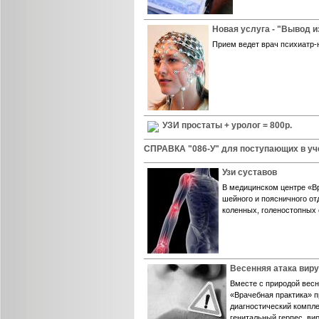
Новая услуга - "Вывод и
Прием ведет врач психиатр-н
УЗИ простаты + уролог = 800р.
СПРАВКА "086-У" для поступающих в уч
Узи суставов
В медицинском центре «В
шейного и поясничного от
коленных, голеностопных с
Весенняя атака вир
Вместе с природой весн
«Врачебная практика» 
диагностический компле
генитальный герпес, в