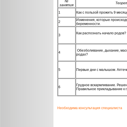
№
Теорет
занятия
1
Как с пользой прожить 9 меся
Изменения, которые происходя
2
беременности.
Как распознать начало родов
3
Обезболивание, дыхание, масс
4
родах?
5
Первые дни с малышом. Аптечк
Грудное вскармливание. Решен
6
Правильное прикладывание к г
Необходима консультация специалиста