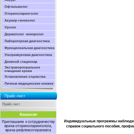
Офтальмолог
Оториноларинголог
Акушер-гинеколог
Уролог
Дерматолог -венеролог
Лабораторная диагностика
Функциональная диагностика
Ультразвуковая диагностика
Дневной стационар
Экстракорпоральное
очищение крови
Установление отцовства
Личные медицинские книжки
Прайс-лист
Прайс-лист
Вакансии
Индивидуальные программы наблюден
Приглашаем к сотрудничеству
врача-оториноларинголога,
справок социального пособия, профи
врача-рефлексотерапевта