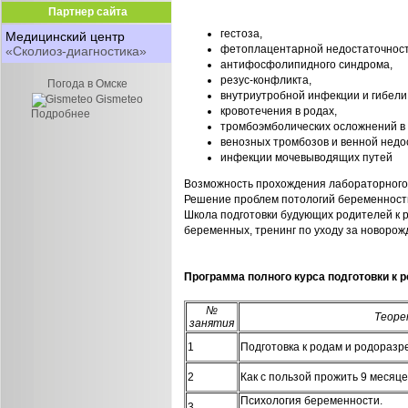
Партнер сайта
гестоза,
Медицинский центр
фетоплацентарной недостаточност
«Сколиоз-диагностика»
антифосфолипидного синдрома,
резус-конфликта,
Погода в Омске
внутриутробной инфекции и гибели
Gismeteo
кровотечения в родах,
Подробнее
тромбоэмболических осложнений в 
венозных тромбозов и венной недо
инфекции мочевыводящих путей
Возможность прохождения лабораторного 
Решение проблем потологий беременност
Школа подготовки будующих родителей к р
беременных, тренинг по уходу за новоро
Программа полного курса подготовки к 
№
Теоре
занятия
1
Подготовка к родам и родораз
2
Как с пользой прожить 9 месяц
Психология беременности.
3