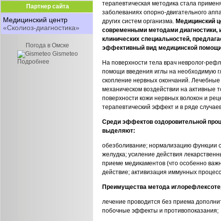
терапевтическая методика стала применя
Партнер сайта
заболеваниях опорно-двигательного апп
Медицинский центр
других систем организма.
Медицинский ц
«Сколиоз-диагностика»
современными методами диагностики, 
клинических специальностей, предлага
Погода в Омске
эффективный вид медицинской помощ
Gismeteo
Подробнее
На поверхности тела врач невролог-рефл
помощи введения иглы на необходимую гл
скопление нервных окончаний. Лечебные
механическом воздействии на активные т
поверхности кожи нервных волокон и рец
терапевтический эффект и в ряде случае
Среди эффектов оздоровительной про
выделяют:
обезболивание; нормализацию функции 
желудка; усиление действия лекарственн
приеме медикаментов (что особенно важн
действие; активизация иммунных процессо
Преимущества метода иглорефлексоте
лечение проводится без приема дополни
побочные эффекты и противопоказания;