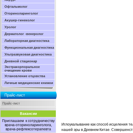
Офтальмолог
Оториноларинголог
Акушер-гинеколог
Уролог
Дерматолог -венеролог
Лабораторная диагностика
Функциональная диагностика
Ультразвуковая диагностика
Дневной стационар
Экстракорпоральное
очищение крови
Установление отцовства
Личные медицинские книжки
Прайс-лист
Прайс-лист
Вакансии
Приглашаем к сотрудничеству
Иглоукалывание как способ исцеления тела
врача-оториноларинголога,
врача-рефлексотерапевта
нашей эры в Древнем Китае. Совершенств