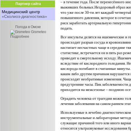
– в течение года.
После перенесённого ин
Партнер сайта
выживших больных.
Нездоровый образ жиз
Медицинский центр
что уже после 30-ти лет
каждый четвертый
«Сколиоз-диагностика»
повышенного давления, которое в
сочетан
риск заработать артериальную гипертони
Погода в Омске
подать.
Gismeteo
Подробнее
Все инсульты делятся на ишемические и г
происходит разрыв сосуда и
кровоизлияние
настигает несчастных чаще в середине тя
статистике, встречает
ся он в пять раз ре
приводит к смертельному исходу. Ишеми
вследствие
её кислородного голодания. Н
кислорода погибают в считанные минуты.
каким
либо другим причинам нарушается п
происходят необратимые изменения.
Чаще
предутренние часы. Пик заболеваемости дл
приходится на межсезонье – позднюю
осе
Оградить человека от трагедии можно то
лечения заболевания на самом
раннем этап
Используемые в лечебно диагностическом
инструментальные и лабораторные ме
тод
служащие
причиной того или иного вариа
относятся ультразвуковые исследования 