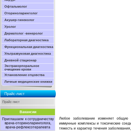
Офтальмолог
Оториноларинголог
Акушер-гинеколог
Уролог
Дерматолог -венеролог
Лабораторная диагностика
Функциональная диагностика
Ультразвуковая диагностика
Дневной стационар
Экстракорпоральное
очищение крови
Установление отцовства
Личные медицинские книжки
Прайс-лист
Прайс-лист
Вакансии
Любое заболевание изменяет общую ка
Приглашаем к сотрудничеству
врача-оториноларинголога,
иммунные комплексы и токсические соеди
врача-рефлексотерапевта
тяжесть и характер течения заболевания