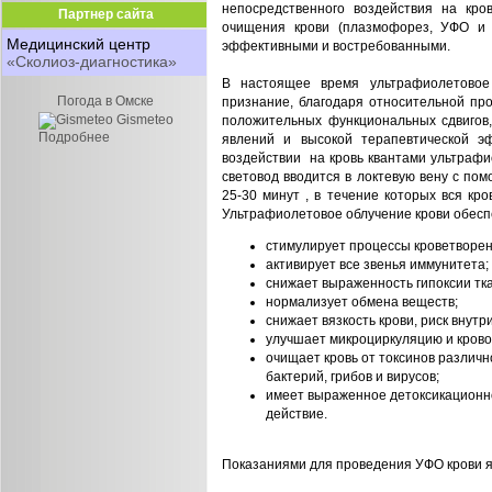
непосредственного воздействия на кро
Партнер сайта
очищения крови (плазмофорез, УФО и 
Медицинский центр
эффективными и востребованными.
«Сколиоз-диагностика»
В настоящее время ультрафиолетовое
Погода в Омске
признание, благодаря относительной про
Gismeteo
положительных функциональных сдвигов,
Подробнее
явлений и высокой терапевтической э
воздействии на кровь квантами ультрафи
световод вводится в локтевую вену с по
25-30 минут , в течение которых вся кро
Ультрафиолетовое облучение крови обеспе
стимулирует процессы кроветворен
активирует все звенья иммунитета;
снижает выраженность гипоксии тка
нормализует обмена веществ;
снижает вязкость крови, риск внут
улучшает микроциркуляцию и крово
очищает кровь от токсинов различн
бактерий, грибов и вирусов;
имеет выраженное детоксикационн
действие.
Показаниями для проведения УФО крови 