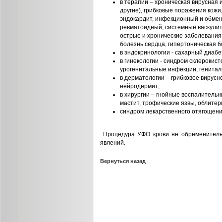
в терапии – хроническая вирусная 
другие), грибковые поражения кожи
эндокардит, инфекционный и обмен
ревматоидный, системные васкулит
острые и хронические заболевания
болезнь сердца, гипертоническая б
в эндокринологии - сахарный диабе
в гинекологии - синдром склерокис
урогенитальные инфекции, гениталь
в дерматологии – грибковое вирусн
нейродермит;
в хирургии – гнойные воспалитель
мастит, трофические язвы, облите
синдром лекарственного отягощени
Процедура УФО крови не обременитель
явлений.
Вернуться назад