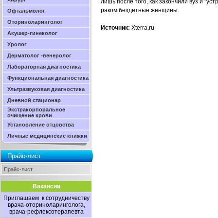
лишь после того, как закончили вуз и "ус
раком бездетные женщины.
Офтальмолог
Оториноларинголог
Источник:
Xterra.ru
Акушер-гинеколог
Уролог
Дерматолог -венеролог
Лабораторная диагностика
Функциональная диагностика
Ультразвуковая диагностика
Дневной стационар
Экстракорпоральное
очищение крови
Установление отцовства
Личные медицинские книжки
Прайс-лист
Прайс-лист
Вакансии
Приглашаем к сотрудничеству
врача-оториноларинголога,
врача-рефлексотерапевта