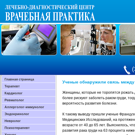
(
Главная страница
Ученые обнаружили связь между
Терапевт
Женщины, которые не торопятся рожать д
Кардиолог
более рискуют заболеть раком груди, тог
Ревматолог
вероятность развития болезни.
Аллерголог-иммунолог
Эндокринолог
К такому выводу пришли ученые Француз
Медицинских Исследований, на протяжен
Невролог
возрасте от 40 до 65 лет. Выяснилось, чт
Психотерапевт
развития рака груди на 63 процента ниже
Хирург