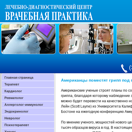
(
Главная страница
Американцы поместят грипп под
Терапевт
Американские ученые строят планы по со
Кардиолог
гриппа, благодаря которому наблюдение 
Ревматолог
можно будет перевести на качественно н
Аллерголог-иммунолог
Лейн (Scott Layne) из Университета Кал
Эндокринолог
Бостоне на ежегодную конференцию Амер
Невролог
По мнению ученого, мощностей нового це
Психотерапевт
тысяч образцов вируса в год. В настоящ
Хирург