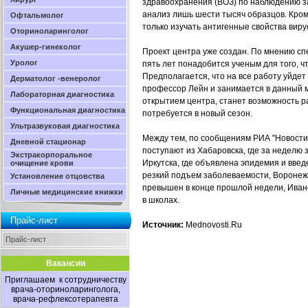
здравоохранения (ВОЗ) по наблюдению 
анализ лишь шести тысяч образцов. Кром
Офтальмолог
только изучать антигенные свойства виру
Оториноларинголог
Акушер-гинеколог
Проект центра уже создан. По мнению спе
Уролог
пять лет понадобится ученым для того, 
Предполагается, что на все работу уйдет
Дерматолог -венеролог
профессор Лейн и занимается в данный 
Лабораторная диагностика
открытием центра, станет возможность р
Функциональная диагностика
потребуется в новый сезон.
Ультразвуковая диагностика
Между тем, по сообщениям РИА "Новости
Дневной стационар
поступают из Хабаровска, где за неделю
Экстракорпоральное
Иркутска, где объявлена эпидемия и введ
очищение крови
резкий подъем заболеваемости, Воронежа
Установление отцовства
превышен в конце прошлой недели, Ивано
Личные медицинские книжки
в школах.
Прайс-лист
Источник:
Mednovosti.Ru
Прайс-лист
Вакансии
Приглашаем к сотрудничеству
врача-оториноларинголога,
врача-рефлексотерапевта