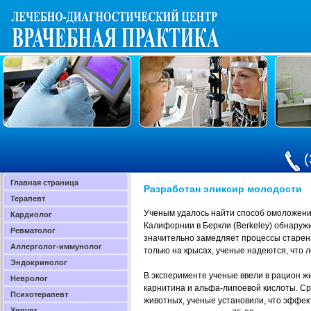
(
Главная страница
Разработан эликсир молодости
Терапевт
Ученым удалось найти способ омоложени
Кардиолог
Калифорнии в Беркли (Berkeley) обнаружи
Ревматолог
значительно замедляет процессы старен
Аллерголог-иммунолог
только на крысах, ученые надеются, что 
Эндокринолог
В эксперименте ученые ввели в рацион ж
Невролог
карнитина и альфа-липоевой кислоты. Ср
Психотерапевт
животных, ученые установили, что эффе
Хирург