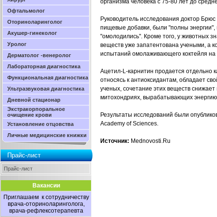
организма человека с 75-80 лет до средне
Офтальмолог
Руководитель исследования доктор Брюс 
Оториноларинголог
пищевые добавки, были "полны энергии", и
Акушер-гинеколог
"омолодились". Кроме того, у животных 
Уролог
веществ уже запатентована учеными, а к
испытаний омолаживающего коктейля на 
Дерматолог -венеролог
Лабораторная диагностика
Ацетил-L-карнитин продается отдельно ка
Функциональная диагностика
относясь к антиоксидантам, обладает св
ученых, сочетание этих веществ снижает
Ультразвуковая диагностика
митохондриях, вырабатывающих энергию 
Дневной стационар
Экстракорпоральное
Результаты исследований были опубликова
очищение крови
Academy of Sciences.
Установление отцовства
Личные медицинские книжки
Источник:
Mednovosti.Ru
Прайс-лист
Прайс-лист
Вакансии
Приглашаем к сотрудничеству
врача-оториноларинголога,
врача-рефлексотерапевта